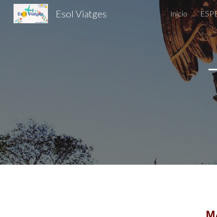
Esol Viatges
Inicio
ESP
Sk
M