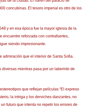
yas de la ciudad. El harén del palacio se 
 concubinas. El tesoro imperial es otro de los 
548 y en esa época fue la mayor iglesia de la 
e encuentre reforzada con contrafuertes, 
sigue siendo impresionante.
de admiración que el interior de Santa Sofia.
 diversas mientras pasa por un laberinto de 
tereotipos que reflejan películas “El expreso 
io, la intriga y los derviches danzantes, no 
n futuro que intenta no repetir los errores de 