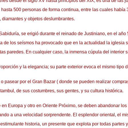
anes desde el siglo XV hasta principios del XIX, es una de las jo
sta 500 personas de forma continua, entre las cuales había 300
a, diamantes y objetos deslumbrantes.
Sabiduría, se erigió durante el reinado de Justiniano, en el año 
za de los seísmos ha provocado que en la actualidad la iglesia s
s paredes. En cualquier caso, la inmensa cúpula del interior 
proporción y la elegancia; su parte exterior evoca el mismo tipo 
 o pasear por el Gran Bazar ( donde se pueden realizar compras
tambul, de sus costumbres, sus gentes, y su cultura histórica.
 en Europa y otro en Oriente Próximo, se deben abandonar los es
o a una velocidad sorprendente. El esplendor oriental, el mister
timulante historia, un presente que explota por todas partes y u