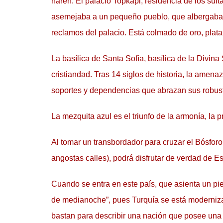
harén. El palacio Topkapi, residencia de los sult
asemejaba a un pequeño pueblo, que albergaba ha
reclamos del palacio. Está colmado de oro, plat
La basílica de Santa Sofía, basílica de la Divina 
cristiandad. Tras 14 siglos de historia, la amena
soportes y dependencias que abrazan sus robusta
La mezquita azul es el triunfo de la armonía, la 
Al tomar un transbordador para cruzar el Bósforo
angostas calles), podrá disfrutar de verdad de Es
Cuando se entra en este país, que asienta un pie
de medianoche”, pues Turquía se está modernizand
bastan para describir una nación que posee una es