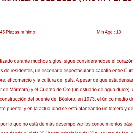
45 Plazas mínimo                                                    
Min Age : 18+
vilizado durante muchos siglos, sigue considerándose el corazón
es de residentes, un escenario espectacular a caballo entre Euro
lklore, el comercio y la cultura del país. A pesar de que está den
r de Mármara) y el Cuerno de Oro (un estuario de agua dulce),
construcción del puente del Bósforo, en 1973, el único medio de 
tro puente, y en la actualidad se está planeando un tercero y de
por lo que no está de más desempolvar los conocimientos básico